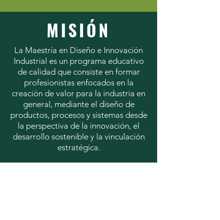
MISIÓN
La Maestría en Diseño e Innovación
Industrial es un programa educativo
de calidad que consiste en formar
profesionistas enfocados en la
creación de valor para la industria en
general, mediante el diseño de
productos, procesos y sistemas desde
la perspectiva de la innovación, el
desarrollo sostenible y la vinculación
estratégica.
Contáctanos
Calzada Independencia Norte 5075.
Planta Alta de los Talleres CUAAD