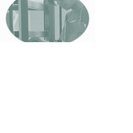
Juan
Ibarra Rodríguez
INVESTIGADOR DE EDAD TEMPRANA
Diseñador Industrial, CUAAD
UdeG, experto en desarrollo de producto,
impresión 3D