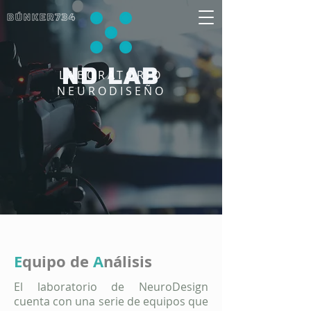
ND LAB
LABORATORIO
NEURODISEÑO
E
quipo de
A
nálisis
El laboratorio de NeuroDesign
cuenta con una serie de equipos que