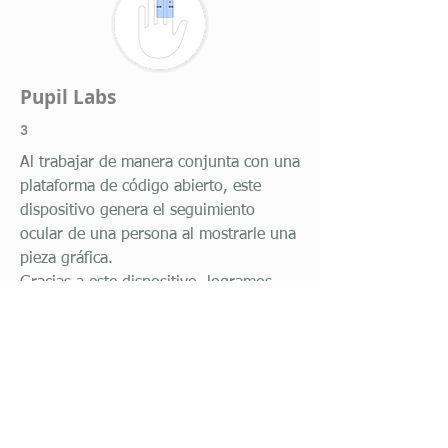
Pupil Labs
3
Al trabajar de manera conjunta con una
plataforma de código abierto, este
dispositivo genera el seguimiento
ocular de una persona al mostrarle una
pieza gráfica.
Gracias a este dispositivo, logramos
observar y medir el movimiento ocular,
la dilatación de la pupila, el punto de
mirada y el parpadeo del sujeto de
estudio; de esta manera, podemos
saber qué partes de la pieza gráfica
llaman más su atención, con qué