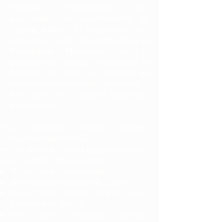
reunión institucional con
autoridades del Ayuntamiento de
Cocula, Jalisco. El encuentro tuvo
lugar en el Salón de Regidores de la
Presidencia Municipal, con el
propósito de dialogar y formalizar la
firma de la carta de intención de
vinculación entre ambas instancias.
Por parte del Cuerpo Académico
participaron:
Dr. Alejandro Briseño Vilches,
representante del CA
Dra. Mónica Patricia López Alvarado
Dr. Gabriel Orozco Grover
Mtra. Diana Corona Gómez
Mtro. Gerardo Hernández Grover
Mtro. Víctor Michael Ibarra Flores
(colaborador del CA)
Mtra. Sonia Cervantes Dueñas