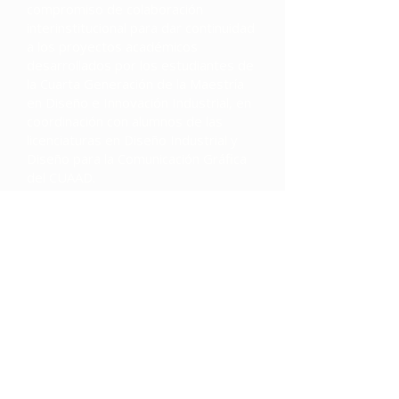
compromiso de colaboración
interinstitucional para dar continuidad
a los proyectos académicos
desarrollados por los estudiantes de
la Cuarta Generación de la Maestría
en Diseño e Innovación Industrial, en
coordinación con alumnos de las
licenciaturas en Diseño Industrial y
Diseño para la Comunicación Gráfica
del CUAAD.
Los proyectos, que forman parte de
una agenda de intervención social,
están enfocados en la mejora de dos
espacios clave del municipio: el
Mercado Municipal y la Escuela
Regional del Mariachi, fortaleciendo
así la vinculación entre la academia y
el entorno local mediante procesos
de co-creación y diseño participativo.