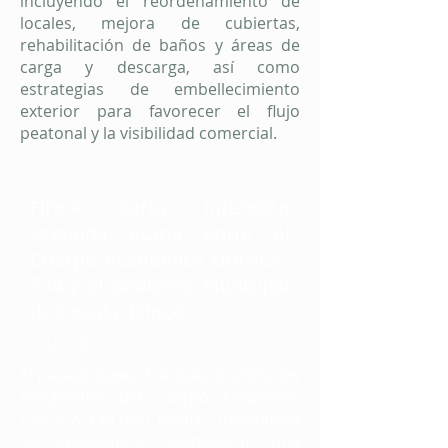
incluyendo el reordenamiento de
locales, mejora de cubiertas,
rehabilitación de baños y áreas de
carga y descarga, así como
estrategias de embellecimiento
exterior para favorecer el flujo
peatonal y la visibilidad comercial.
Firma carta intención
segunda etapa entre el
Cuerpo Académico UDG-CA-
734 y el Gobierno Municipal
de Cocula, Jalisco
JULIO 2025
El pasado lunes 7 de julio de 2025, los
integrantes del Cuerpo Académico
UDG-CA-734 del CUAAD, Universidad
de Guadalajara, sostuvieron una