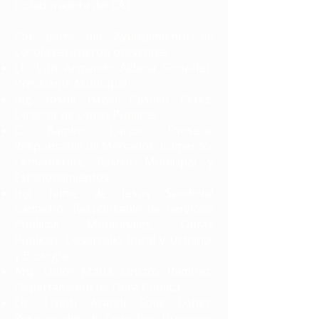
(colaboradora del CA)
Por parte del Ayuntamiento de
Cocula estuvieron presentes:
Lic. Luis Armando Aldana González,
Presidente Municipal
Ing. Josué Israel Castillo Pérez,
Director de Obras Públicas
C. Ramiro Carlos Fonseca,
Responsable de Mercados, Comercio,
Cementerios, Rastro Municipal y
Estacionamientos
Ing. Jaime de Jesús Sandoval
Camacho, Responsable de Servicios
Públicos Municipales, Obras
Públicas, Desarrollo Rural y Urbano,
y Ecología
Arq. Dulce María Orozco Ramírez,
Departamento de Obra Pública
Lic. Lizeth Araceli Solís López,
Responsable de Derechos Humanos